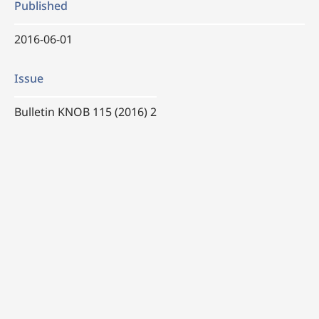
Published
2016-06-01
Issue
Bulletin KNOB 115 (2016) 2
Section
Book reviews
License
Copyright (c) 2016 Bulletin KNOB
This work is licensed under a
Creative Commons