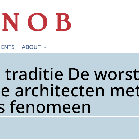
ENTS
ABOUT
 traditie De wors
che architecten me
s fenomeen