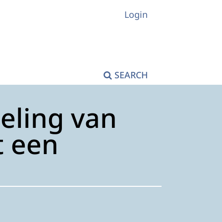
Login
SEARCH
teling van
t een