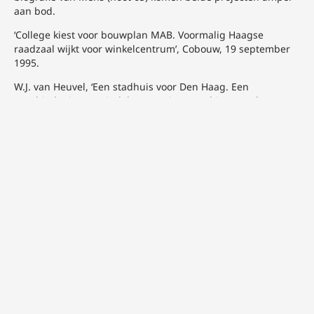
aan bod.
‘College kiest voor bouwplan MAB. Voormalig Haagse
raadzaal wijkt voor winkelcentrum’, Cobouw, 19 september
1995.
W.J. van Heuvel, ‘Een stadhuis voor Den Haag. Een
geschiedenis met eindeloze reprises’, Architectuur bouwen
2 (1986) 12, 9-15.
Hier stond een negentiende-eeuwse beschuitfabriek met
lunchroom. ‘Enige notities van besprekingen d.d. 26
februari 1962 van Gemeentewerken’, Haags
Gemeentearchief (HGA),
inv.nr. 6570.
Ir. H. Schotman van Gemeentewerken benadrukte destijds
dat de kosten (geraamd op ƒ 53.000 excl. de uren van
gemeentewerken) slechts een architectenkeus zouden
opleveren
en nog geen definitief ontwerp. ‘Enige notities met
betrekking tot het onderwerp: afbraak gedeelte oude stad,