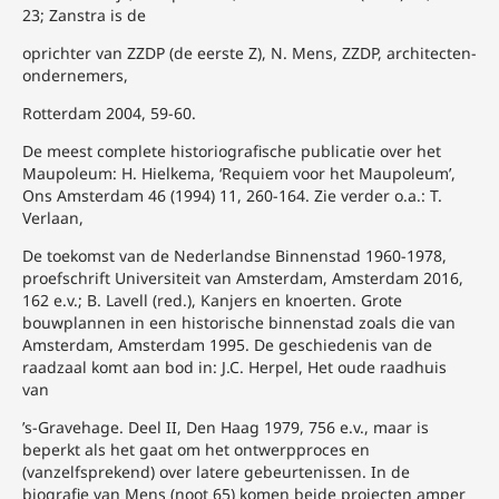
23; Zanstra is de
oprichter van ZZDP (de eerste Z), N. Mens, ZZDP, architecten-
ondernemers,
Rotterdam 2004, 59-60.
De meest complete historiografische publicatie over het
Maupoleum: H. Hielkema, ‘Requiem voor het Maupoleum’,
Ons Amsterdam 46 (1994) 11, 260-164. Zie verder o.a.: T.
Verlaan,
De toekomst van de Nederlandse Binnenstad 1960-1978,
proefschrift Universiteit van Amsterdam, Amsterdam 2016,
162 e.v.; B. Lavell (red.), Kanjers en knoerten. Grote
bouwplannen in een historische binnenstad zoals die van
Amsterdam, Amsterdam 1995. De geschiedenis van de
raadzaal komt aan bod in: J.C. Herpel, Het oude raadhuis
van
’s-Gravehage. Deel II, Den Haag 1979, 756 e.v., maar is
beperkt als het gaat om het ontwerpproces en
(vanzelfsprekend) over latere gebeurtenissen. In de
biografie van Mens (noot 65) komen beide projecten amper