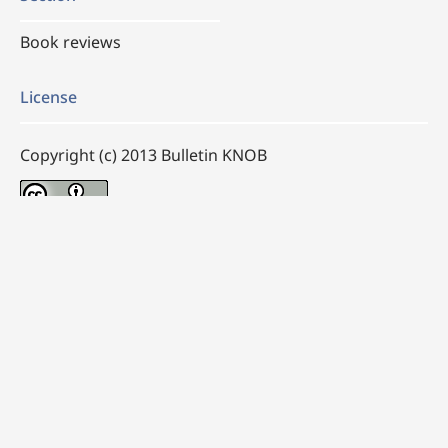
Book reviews
License
Copyright (c) 2013 Bulletin KNOB
This work is licensed under a
Creative Commons
Attribution 4.0 International License
.
How to Cite
Jan Stuyt (1868-1934). Een begenadigd en dienend architect.