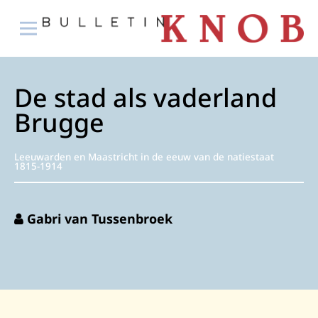
De stad als vaderland
Brugge
Leeuwarden en Maastricht in de eeuw van de natiestaat
1815-1914
Gabri van Tussenbroek