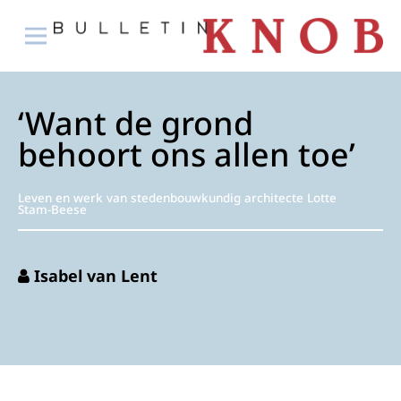
‘Want de grond
behoort ons allen toe’
Leven en werk van stedenbouwkundig architecte Lotte
Stam-Beese
Isabel van Lent