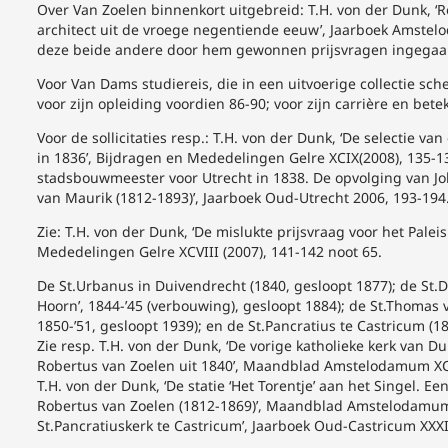
Over Van Zoelen binnenkort uitgebreid: T.H. von der Dunk, ‘
architect uit de vroege negentiende eeuw’, Jaarboek Amste
deze beide andere door hem gewonnen prijsvragen ingegaa
Voor Van Dams studiereis, die in een uitvoerige collectie sc
voor zijn opleiding voordien 86-90; voor zijn carrière en bet
Voor de sollicitaties resp.: T.H. von der Dunk, ‘De selectie
in 1836’, Bijdragen en Mededelingen Gelre XCIX(2008), 135-1
stadsbouwmeester voor Utrecht in 1838. De opvolging van 
van Maurik (1812-1893)’, Jaarboek Oud-Utrecht 2006, 193-194
Zie: T.H. von der Dunk, ‘De mislukte prijsvraag voor het Palei
Mededelingen Gelre XCVIII (2007), 141-142 noot 65.
De St.Urbanus in Duivendrecht (1840, gesloopt 1877); de St.D
Hoorn’, 1844-’45 (verbouwing), gesloopt 1884); de St.Thomas v
1850-’51, gesloopt 1939); en de St.Pancratius te Castricum (1
Zie resp. T.H. von der Dunk, ‘De vorige katholieke kerk van D
Robertus van Zoelen uit 1840’, Maandblad Amstelodamum XCII
T.H. von der Dunk, ‘De statie ‘Het Torentje’ aan het Singel. 
Robertus van Zoelen (1812-1869)’, Maandblad Amstelodamum X
St.Pancratiuskerk te Castricum’, Jaarboek Oud-Castricum XXXI