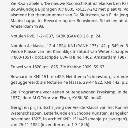
Zie R.van Zoelen, ‘De nieuwe Roomsch-Katholieke Kerk en Past
Bouwkundige Bijdragen XI(1860), kol.237-242 met plaat XI. V
alsmede het themanummer van De Sluitsteen, van E. de Jong, 
Maatschappij tot Bevordering der Bouwkunst. Schetsen uit d
Amsterdam 1993.
Notulen RvB, 1-2-1837, KABK (GAA 681) 6, p. 24.
Notulen 4e klasse, 12-4-1824, KNI (RANH 175) 142, p.349 en 
Vierde Klasse van het Koninklijk Instituut van Wetenschapp
(1808-1851), doct.scriptie UvA-KHI no.1462, Amsterdam 1987, 
En wel van 1820 tot 1825. Zie Krabbe 2009, 59-63.
Bewaard in KNI 151: no.429. Het thema ‘schouwburg’ vormde
gesuggereerd; zie Notulen 4e klasse, 29-4-1822, KNI 142, p.2
Zie: ‘Programma voor eenen buitengewonen Pryskamp, in de 
1837’, door M.G.Tétar van Elven, KABK 30: no.40.
‘Berigt en prijs-uitschrijving der Vierde Klasse van het Konin
Wetenschappen, Letterkunde en Schoone Kunsten, aangekon
november 1822’, in archief KNI: 151/429 (mapje ‘prijsvragen’
van 25-11-1824 (inzendtermijn: 1-3-1826).