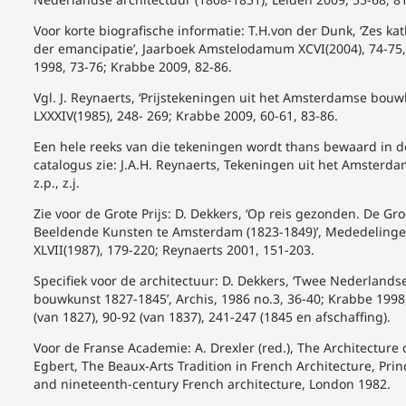
Voor korte biografische informatie: T.H.von der Dunk, ‘Zes k
der emancipatie’, Jaarboek Amstelodamum XCVI(2004), 74-75, 
1998, 73-76; Krabbe 2009, 82-86.
Vgl. J. Reynaerts, ‘Prijstekeningen uit het Amsterdamse bou
LXXXIV(1985), 248- 269; Krabbe 2009, 60-61, 83-86.
Een hele reeks van die tekeningen wordt thans bewaard in de
catalogus zie: J.A.H. Reynaerts, Tekeningen uit het Amsterd
z.p., z.j.
Zie voor de Grote Prijs: D. Dekkers, ‘Op reis gezonden. De Gr
Beeldende Kunsten te Amsterdam (1823-1849)’, Mededelinge
XLVII(1987), 179-220; Reynaerts 2001, 151-203.
Specifiek voor de architectuur: D. Dekkers, ‘Twee Nederlandse
bouwkunst 1827-1845’, Archis, 1986 no.3, 36-40; Krabbe 1998
(van 1827), 90-92 (van 1837), 241-247 (1845 en afschaffing).
Voor de Franse Academie: A. Drexler (red.), The Architecture 
Egbert, The Beaux-Arts Tradition in French Architecture, Prin
and nineteenth-century French architecture, London 1982.