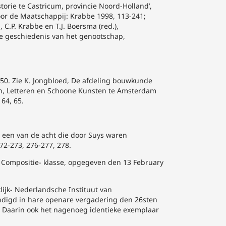
orie te Castricum, provincie Noord-Holland’,
oor de Maatschappij: Krabbe 1998, 113-241;
C.P. Krabbe en T.J. Boersma (red.),
e geschiedenis van het genootschap,
350. Zie K. Jongbloed, De afdeling bouwkunde
en, Letteren en Schoone Kunsten te Amsterdam
64, 65.
 een van de acht die door Suys waren
72-273, 276-277, 278.
Compositie- klasse, opgegeven den 13 February
klijk- Nederlandsche Instituut van
digd in hare openare vergadering den 26sten
). Daarin ook het nagenoeg identieke exemplaar