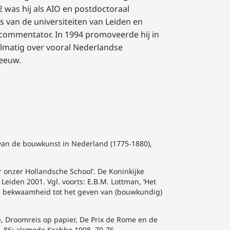
 was hij als AIO en postdoctoraal
van de universiteiten van Leiden en
ek commentator. In 1994 promoveerde hij in
elmatig over vooral Nederlandse
 eeuw.
van de bouwkunst in Nederland (1775-1880),
r onzer Hollandsche School’. De Koninkijke
iden 2001. Vgl. voorts: E.B.M. Lottman, ‘Het
van bekwaamheid tot het geven van (bouwkundig)
, Droomreis op papier, De Prix de Rome en de
1-86; alsmede Krabbe 1998, 70-76.