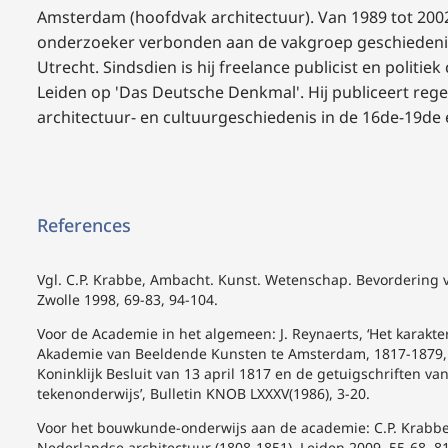
Amsterdam (hoofdvak architectuur). Van 1989 tot 2002
onderzoeker verbonden aan de vakgroep geschiedenis 
Utrecht. Sindsdien is hij freelance publicist en politi
Leiden op 'Das Deutsche Denkmal'. Hij publiceert reg
architectuur- en cultuurgeschiedenis in de 16de-19de
References
Vgl. C.P. Krabbe, Ambacht. Kunst. Wetenschap. Bevordering 
Zwolle 1998, 69-83, 94-104.
Voor de Academie in het algemeen: J. Reynaerts, ‘Het karakte
Akademie van Beeldende Kunsten te Amsterdam, 1817-1879, Le
Koninklijk Besluit van 13 april 1817 en de getuigschriften 
tekenonderwijs’, Bulletin KNOB LXXXV(1986), 3-20.
Voor het bouwkunde-onderwijs aan de academie: C.P. Krabbe
Nederlandse architectuur (1808-1851), Leiden 2009, 55-68, 8