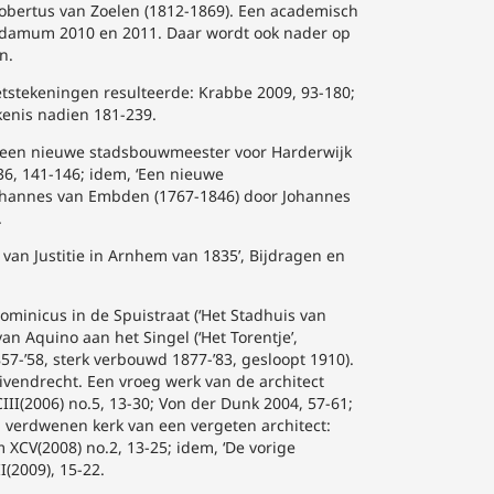
Robertus van Zoelen (1812-1869). Een academisch
lodamum 2010 en 2011. Daar wordt ook nader op
n.
hetstekeningen resulteerde: Krabbe 2009, 93-180;
ekenis nadien 181-239.
 van een nieuwe stadsbouwmeester voor Harderwijk
36, 141-146; idem, ‘Een nieuwe
Johannes van Embden (1767-1846) door Johannes
.
s van Justitie in Arnhem van 1835’, Bijdragen en
ominicus in de Spuistraat (‘Het Stadhuis van
an Aquino aan het Singel (‘Het Torentje’,
857-’58, sterk verbouwd 1877-’83, gesloopt 1910).
uivendrecht. Een vroeg werk van de architect
I(2006) no.5, 13-30; Von der Dunk 2004, 57-61;
Een verdwenen kerk van een vergeten architect:
CV(2008) no.2, 13-25; idem, ‘De vorige
I(2009), 15-22.